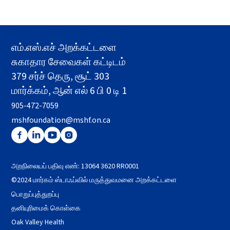
எம்.எஸ்.எச் அறக்கட்டளை
சுகாதார சேவைகள் கட்டிடம்
379 சர்ச் தெரு, சூட் 303
மார்க்கம், ஆன் எல் 6 பி 0 டி 1
905-472-7059
mshfoundation@mshf.on.ca
அறநிலையப் பதிவு எண்: 13064 3620 RR0001
©2024 மார்கம் ஸ்டாஃப்வில் மருத்துவமனை அறக்கட்டளை
பொறுப்புத்துறப்பு
தனியுரிமைக் கொள்கை
Oak Valley Health