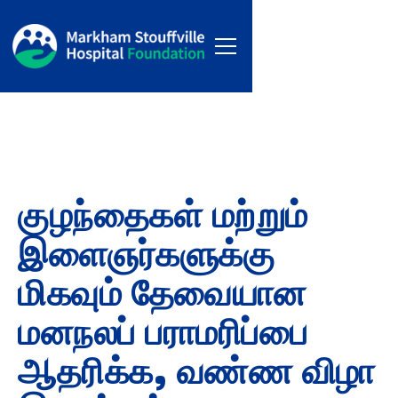
குழந்தைகள் மற்றும்
இளைஞர்களுக்கு
மிகவும் தேவையான
மனநலப் பராமரிப்பை
ஆதரிக்க, வண்ண விழா