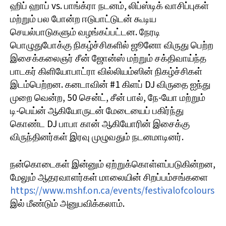
ஹிப் ஹாப் vs. பாங்க்ரா நடனம், லிப்ஸ்டிக் வாசிப்புகள்
மற்றும் பல போன்ற ஈடுபாட்டுடன் கூடிய
செயல்பாடுகளும் வழங்கப்பட்டன. நேரடி
பொழுதுபோக்கு நிகழ்ச்சிகளில் ஜூனோ விருது பெற்ற
இசைக்கலைஞர் சீன் ஜோன்ஸ் மற்றும் சக்திவாய்ந்த
பாடகர் கிளியோபாட்ரா வில்லியம்ஸின் நிகழ்ச்சிகள்
இடம்பெற்றன. கனடாவின் #1 கிளப் DJ விருதை ஐந்து
முறை வென்ற, 50 சென்ட், சீன் பால், நே-யோ மற்றும்
டி-பெய்ன் ஆகியோருடன் மேடையைப் பகிர்ந்து
கொண்ட DJ பாபா கான் ஆகியோரின் இசைக்கு
விருந்தினர்கள் இரவு முழுவதும் நடனமாடினர்.
நன்கொடைகள் இன்னும் ஏற்றுக்கொள்ளப்படுகின்றன,
மேலும் ஆதரவாளர்கள் மாலையின் சிறப்பம்சங்களை
https://www.mshf.on.ca/events/festivalofcolours
இல் மீண்டும் அனுபவிக்கலாம்.