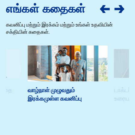
எங்கள் கதைகள்
கவனிப்பு மற்றும் இரக்கம் மற்றும் உங்கள் உதவியின்
சக்தியின் கதைகள்.
 பாதை
வாழ்நாள் முழுவதும்
டாக்டர்
இரக்கமுள்ள கவனிப்பு
உரையாட