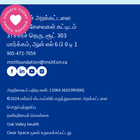
எம்.எஸ்.எச் அறக்கட்டளை
சுகாதார சேவைகள் கட்டிடம்
379 சர்ச் தெரு, சூட் 303
மார்க்கம், ஆன் எல் 6 பி 0 டி 1
905-472-7059
mshfoundation@mshf.on.ca
அறநிலையப் பதிவு எண்: 13064 3620 RR0001
©2024 மார்கம் ஸ்டாஃப்வில் மருத்துவமனை அறக்கட்டளை
பொறுப்புத்துறப்பு
தனியுரிமைக் கொள்கை
Oak Valley Health
Clear Space மூலம் உருவாக்கப்பட்டது